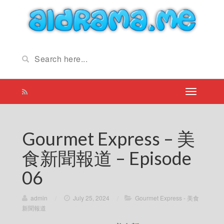
Gourmet Express – 美
食新聞報道 – Episode
06
admin
/
July 25, 2024
/
Gourmet Express - 美食
新聞報道