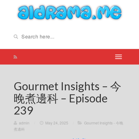
Gourmet Insights – 今
晚煮邊科 – Episode
239
admin
/
May 24, 2025
/
Gourmet Insights - 今晚
煮邊科