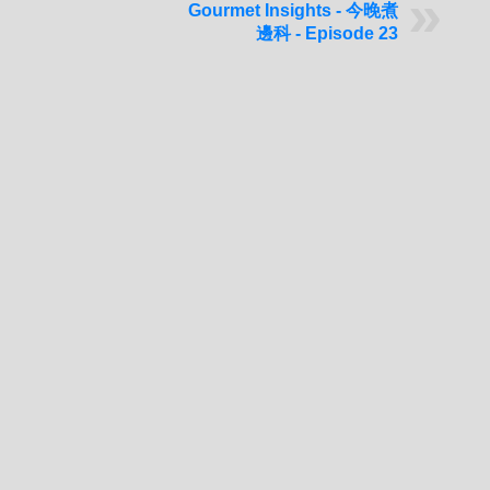
Gourmet Insights - 今晚煮
邊科 - Episode 23