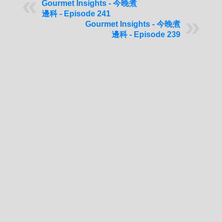
Gourmet Insights - 今晚煮
邊科 - Episode 241
Gourmet Insights - 今晚煮
邊科 - Episode 239