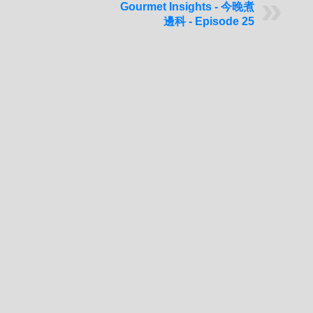
Gourmet Insights - 今晚煮
邊科 - Episode 25