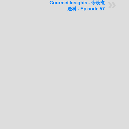
Gourmet Insights - 今晚煮
邊科 - Episode 57