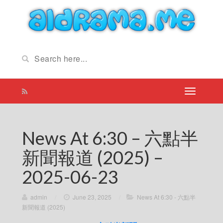
News At 6:30 – 六點半
新聞報道 (2025) –
2025-06-23
admin
/
June 23, 2025
/
News At 6:30 - 六點半
新聞報道 (2025)