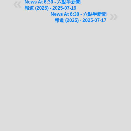
News At 6:30 - 六點半新聞
報道 (2025) - 2025-07-19
News At 6:30 - 六點半新聞
報道 (2025) - 2025-07-17