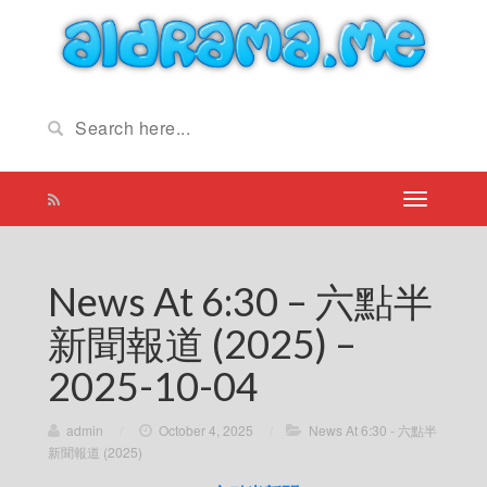
News At 6:30 – 六點半
新聞報道 (2025) –
2025-10-04
admin
/
October 4, 2025
/
News At 6:30 - 六點半
新聞報道 (2025)