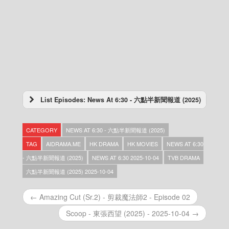
List Episodes: News At 6:30 - 六點半新聞報道 (2025)
News At 6:30 – 六點半新聞報道 (2025) –
2025-12-31
CATEGORY
NEWS AT 6:30 - 六點半新聞報道 (2025)
News At 6:30 – 六點半新聞報道 (2025) –
2025-12-30
TAG
AIDRAMA.ME
HK DRAMA
HK MOVIES
NEWS AT 6:30
News At 6:30 – 六點半新聞報道 (2025) –
- 六點半新聞報道 (2025)
NEWS AT 6:30 2025-10-04
TVB DRAMA
2025-12-29
六點半新聞報道 (2025) 2025-10-04
News At 6:30 – 六點半新聞報道 (2025) –
2025-12-28
News At 6:30 – 六點半新聞報道 (2025) –
← Amazing Cut (Sr.2) - 剪裁魔法師2 - Episode 02
2025-12-27
Scoop - 東張西望 (2025) - 2025-10-04 →
News At 6:30 – 六點半新聞報道 (2025) –
2025-12-26