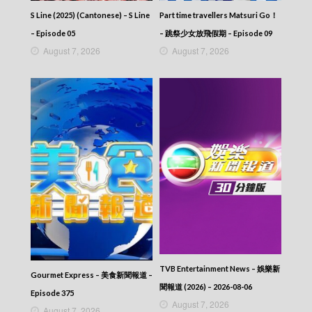
S Line (2025) (Cantonese) – S Line
Part time travellers Matsuri Go！
– Episode 05
– 跳祭少女放飛假期 – Episode 09
August 7, 2026
August 7, 2026
TVB Entertainment News – 娛樂新
Gourmet Express – 美食新聞報道 –
聞報道 (2026) – 2026-08-06
Episode 375
August 7, 2026
August 7, 2026