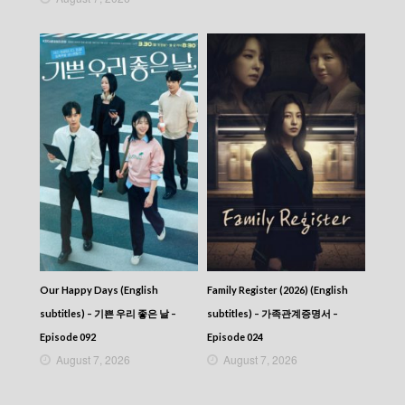
Our Happy Days (English
Family Register (2026) (English
subtitles) – 기쁜 우리 좋은 날 –
subtitles) – 가족관계증명서 –
Episode 092
Episode 024
August 7, 2026
August 7, 2026