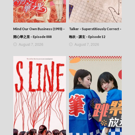
Mind Our Own Business (1993) –
Talker – Superstitiously Correct –
開心華之里 – Episode 008
晚吹 – 講玄 – Episode 12
August 7, 2026
August 7, 2026