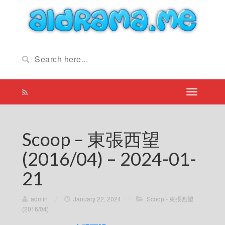
Scoop – 東張西望
(2016/04) – 2024-01-
21
admin
/
January 22, 2024
/
Scoop - 東張西望
(2016/04)