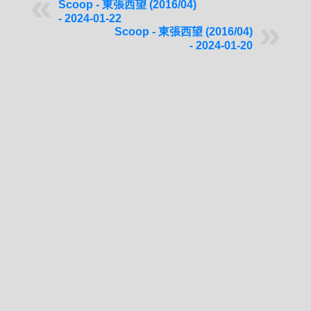
Scoop - 東張西望 (2016/04)
- 2024-01-22
Scoop - 東張西望 (2016/04)
- 2024-01-20