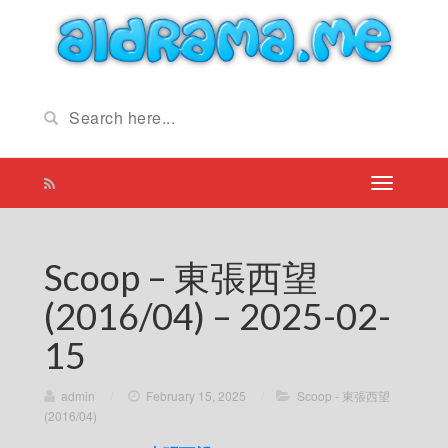
Scoop – 東張西望
(2016/04) – 2025-02-
15
admin
/
February 15, 2025
/
Scoop - 東張西望
(2016/04)