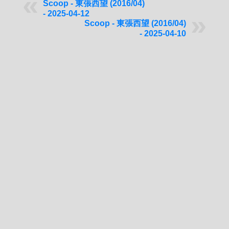
Scoop - 東張西望 (2016/04)
- 2025-04-12
Scoop - 東張西望 (2016/04)
- 2025-04-10