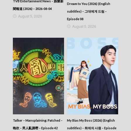
TVB Entertainment News – 娛樂新
Dream to You (2026) (English
聞報道 (2026) – 2026-08-04
subtitles) – 그대에게 드림 –
August 5, 2026
Episode 08
August 5, 2026
Talker – Mansplaining: Patched –
My Bias My Boss (2026) (English
晚吹 – 男人亂講嘢 – Episode 42
subtitles) – 최애의 사원 – Episode