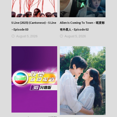
S Line (2025) (Cantonese) – S Line
Alien Is Coming To Town – 呢度都
– Episode 03
有外星人 – Episode 02
August 5, 2026
August 5, 2026