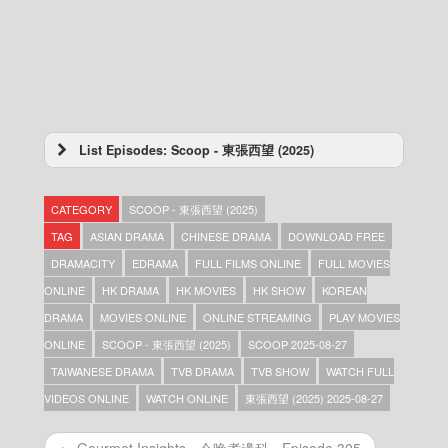
List Episodes: Scoop - 東張西望 (2025)
Scoop – 東張西望 (2025) – 2025-12-31
Scoop – 東張西望 (2025) – 2025-12-30
CATEGORY
SCOOP - 東張西望 (2025)
Scoop – 東張西望 (2025) – 2025-12-29
Scoop – 東張西望 (2025) – 2025-12-27
TAG
ASIAN DRAMA
CHINESE DRAMA
DOWNLOAD FREE
Scoop – 東張西望 (2025) – 2025-12-26
DRAMACITY
EDRAMA
FULL FILMS ONLINE
FULL MOVIES
Scoop – 東張西望 (2025) – 2025-12-25
ONLINE
HK DRAMA
HK MOVIES
HK SHOW
KOREAN
Scoop – 東張西望 (2025) – 2025-12-24
Scoop – 東張西望 (2025) – 2025-12-23
DRAMA
MOVIES ONLINE
ONLINE STREAMING
PLAY MOVIES
Scoop – 東張西望 (2025) – 2025-12-22
ONLINE
SCOOP - 東張西望 (2025)
SCOOP 2025-08-27
Scoop – 東張西望 (2025) – 2025-12-21
TAIWANESE DRAMA
TVB DRAMA
TVB SHOW
WATCH FULL
Scoop – 東張西望 (2025) – 2025-12-20
Scoop – 東張西望 (2025) – 2025-12-19
VIDEOS ONLINE
WATCH ONLINE
東張西望 (2025) 2025-08-27
Scoop – 東張西望 (2025) – 2025-12-18
Scoop – 東張西望 (2025) – 2025-12-17