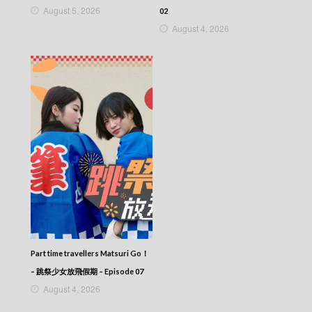
August 5, 2026
02
August 4, 2026
Part time travellers Matsuri Go！
– 跳祭少女放飛假期 – Episode 07
August 4, 2026