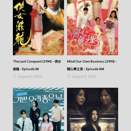
The Last Conquest (1994) – 俠女
Mind Our Own Business (1993) –
游龍 – Episode 08
開心華之里 – Episode 004
August 5, 2026
August 5, 2026