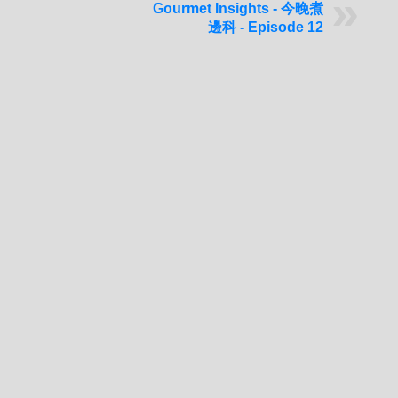
Gourmet Insights - 今晚煮
邊科 - Episode 12