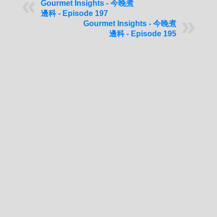
Gourmet Insights - 今晚煮
邊科 - Episode 197
Gourmet Insights - 今晚煮
邊科 - Episode 195