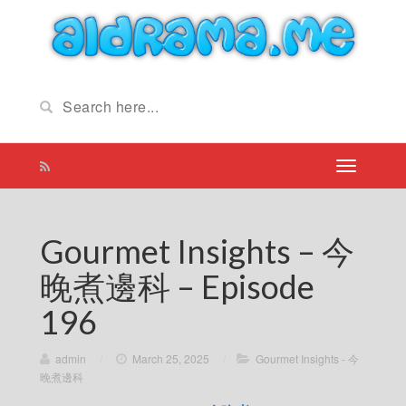
Gourmet Insights – 今
晚煮邊科 – Episode
196
admin
/
March 25, 2025
/
Gourmet Insights - 今
晚煮邊科