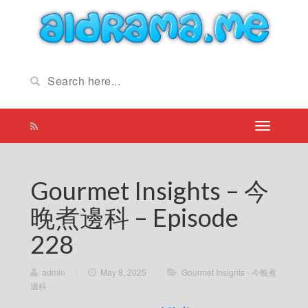
Gourmet Insights – 今
晚煮邊科 – Episode
228
admin
/
May 8, 2025
/
Gourmet Insights - 今晚煮
邊科