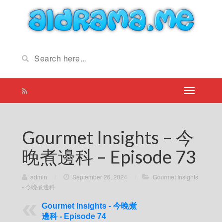
Gourmet Insights – 今
晚煮邊科 – Episode 73
admin
/
September 26, 2024
/
Gourmet Insights
- 今晚煮邊科
Gourmet Insights - 今晚煮
邊科 - Episode 74